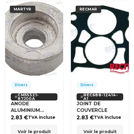
MARTYR
RECMAR
Divers
Divers
CM55321-
REC688-12414-
87J00A
A1
ANODE
JOINT DE
ALUMINIUM
COUVERCLE
SUZUKI
2.83
€
2.83
€
TVA incluse
TVA incluse
Voir le produit
Voir le produit