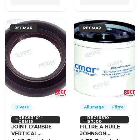
RECMAR
RECMAR
Divers
Allumage
Filtre
REC93101-
REC16510-
28M16
87J00
JOINT D’ARBRE
FILTRE A HUILE
VERTICAL
JOHNSON