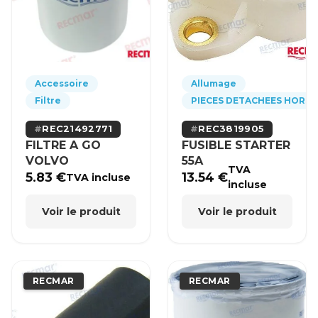
Accessoire
Allumage
Filtre
PIECES DETACHEES HORS
REC21492771
REC3819905
FILTRE A GO
FUSIBLE STARTER
VOLVO
55A
TVA
5.83
€
13.54
€
TVA incluse
incluse
Voir le produit
Voir le produit
RECMAR
RECMAR