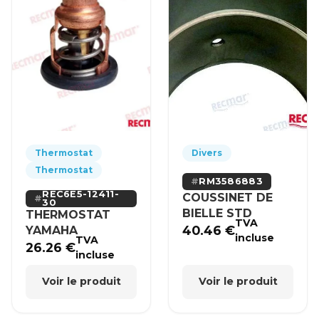
Thermostat
Divers
Thermostat
RM3586883
REC6E5-12411-
COUSSINET DE
30
BIELLE STD
THERMOSTAT
TVA
40.46
€
YAMAHA
incluse
TVA
26.26
€
incluse
Voir le produit
Voir le produit