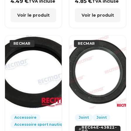
YAMAHA
EVINRUDE
4.49
€
4.85
€
TVA incluse
TVA incluse
Voir le produit
Voir le produit
RECMAR
RECMAR
Accessoire
Joint
Joint
Accessoire sport nautique
REC64E-43822-
00