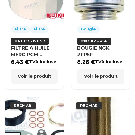
Filtre
Filtre
Bougie
REC3517857
NGKZFR5F
FILTRE A HUILE
BOUGIE NGK
MERC PCM
ZFR5F
VOLVO OMC
6.43
€
8.26
€
TVA incluse
TVA incluse
Voir le produit
Voir le produit
RECMAR
RECMAR