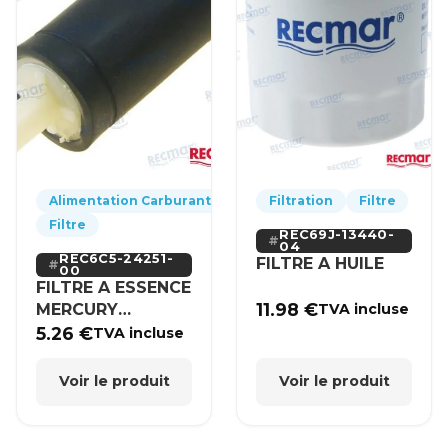
Alimentation Carburant
Filtration
Filtre
Filtre
REC69J-13440-
04
REC6C5-24251-
FILTRE A HUILE
00
FILTRE A ESSENCE
11.98
€
MERCURY
TVA incluse
YAMAHA
5.26
€
TVA incluse
Voir le produit
Voir le produit