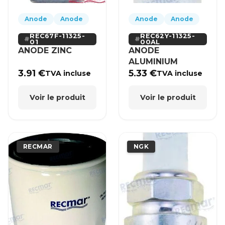
Anode
Anode
Anode
Anode
REC67F-11325-
REC62Y-11325-
01
00AL
ANODE ZINC
ANODE
ALUMINIUM
3.91
€
5.33
€
TVA incluse
TVA incluse
Voir le produit
Voir le produit
RECMAR
NGK