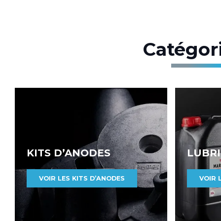
Catégor
KITS D’ANODES
LUBRI
VOIR LES KITS D’ANODES
VOIR 