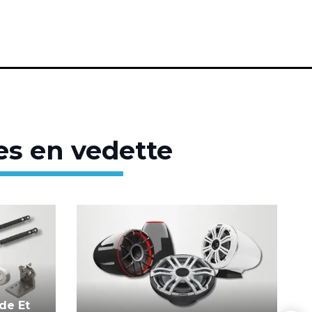
es en vedette
de Et