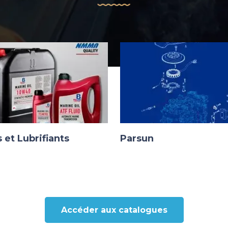
 et Lubrifiants
Parsun
Accéder aux catalogues