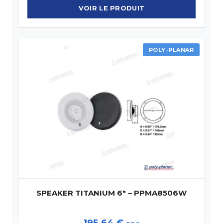
VOIR LE PRODUIT
POLY-PLANAR
SPEAKER TITANIUM 6″ – PPMA8506W
195.64
€