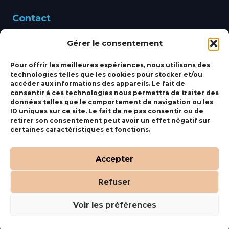
Contact
Gérer le consentement
460 Avenue Alain Le
Leap 83220 LE PRADET
Pour offrir les meilleures expériences, nous utilisons des
technologies telles que les cookies pour stocker et/ou
bbsmarine@bbs-
accéder aux informations des appareils. Le fait de
consentir à ces technologies nous permettra de traiter des
marine.fr
données telles que le comportement de navigation ou les
ID uniques sur ce site. Le fait de ne pas consentir ou de
Fixe:
04 27 50 24 50
retirer son consentement peut avoir un effet négatif sur
certaines caractéristiques et fonctions.
Mobile:
06 69 44 48 83
Accepter
Refuser
(c) BBS Marine –
Orocom
.
Mentions Légales
.
C.G.V
Voir les préférences
Tous droits réservés