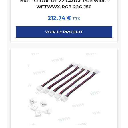
150FT SPOOL OF 22 GAUGE RGB WIRE –
WETWWX-RGB-22G-150
212.74
€
TTC
VOIR LE PRODUIT