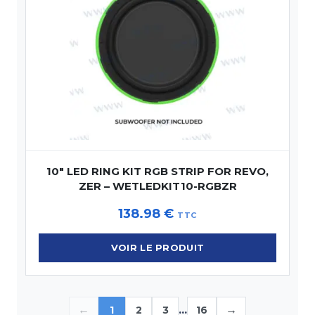
10″ LED RING KIT RGB STRIP FOR REVO,
ZER – WETLEDKIT10-RGBZR
138.98
€
TTC
VOIR LE PRODUIT
←
...
→
1
2
3
16