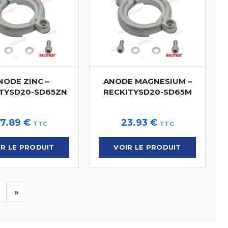
NODE ZINC –
ANODE MAGNESIUM –
TYSD20-SD65ZN
RECKITYSD20-SD65M
7.89
€
23.93
€
TTC
TTC
IR LE PRODUIT
VOIR LE PRODUIT
»