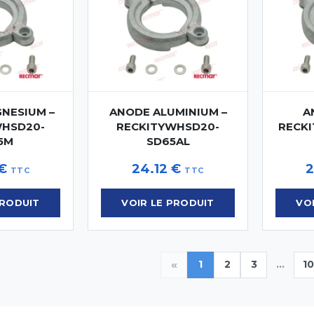
NESIUM –
ANODE ALUMINIUM –
A
WHSD20-
RECKITYWHSD20-
RECKI
5M
SD65AL
€
24.12
€
2
TTC
TTC
PRODUIT
VOIR LE PRODUIT
VO
«
1
2
3
...
10