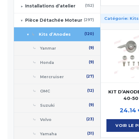
Installations d’atelier
(152)
▼
Catégorie: Kit
Pièce Détachée Moteur
(297)
▼
↳
(120)
Kits d’Anodes
▼
⤷
(9)
Yanmar
⤷
(9)
Honda
⤷
(27)
Mercruiser
⤷
(12)
OMC
KIT D’ANOD
40-50 
⤷
(9)
Suzuki
24.14
⤷
(23)
Volvo
VOIR LE 
⤷
(31)
Yamaha