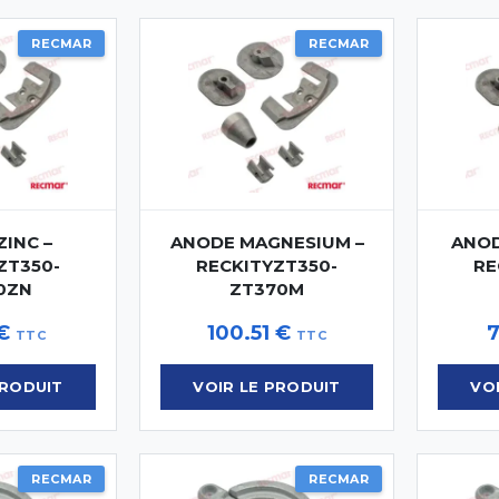
RECMAR
RECMAR
INC –
ANODE MAGNESIUM –
ANOD
ZT350-
RECKITYZT350-
RE
0ZN
ZT370M
€
100.51
€
TTC
TTC
PRODUIT
VOIR LE PRODUIT
VO
RECMAR
RECMAR