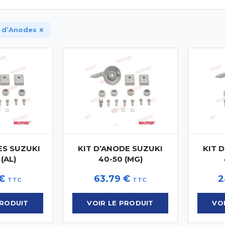
×
s d’Anodes
ES SUZUKI
KIT D’ANODE SUZUKI
KIT 
(AL)
40-50 (MG)
€
63.79
€
2
TTC
TTC
PRODUIT
VOIR LE PRODUIT
VO