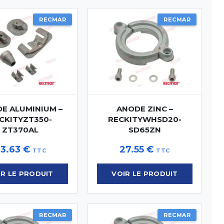
RECMAR
RECMAR
E ALUMINIUM –
ANODE ZINC –
CKITYZT350-
RECKITYWHSD20-
ZT370AL
SD65ZN
73.63
€
27.55
€
TTC
TTC
IR LE PRODUIT
VOIR LE PRODUIT
RECMAR
RECMAR