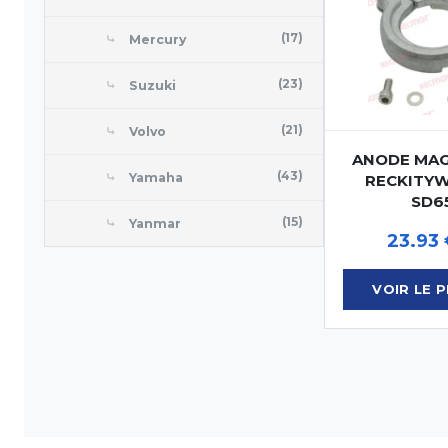
⤷
(17)
Mercury
⤷
(23)
Suzuki
⤷
(21)
Volvo
ANODE MAG
⤷
(43)
Yamaha
RECKITY
SD6
⤷
(15)
Yanmar
23.93
VOIR LE 