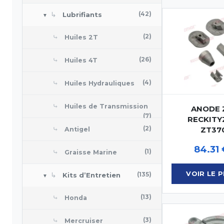
↳
(42)
Lubrifiants
▼
⤷
(2)
Huiles 2T
⤷
(26)
Huiles 4T
⤷
(4)
Huiles Hydrauliques
⤷
Huiles de Transmission
ANODE Z
(7)
RECKITY
⤷
(2)
ZT37
Antigel
84.31
⤷
(1)
Graisse Marine
VOIR LE 
↳
(135)
Kits d’Entretien
▼
⤷
(13)
Honda
⤷
(3)
Mercruiser