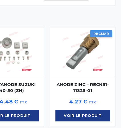
RECMAR
D’ANODE SUZUKI
ANODE ZINC – RECN51-
40-50 (ZN)
11325-01
4.48
€
4.27
€
TTC
TTC
IR LE PRODUIT
VOIR LE PRODUIT