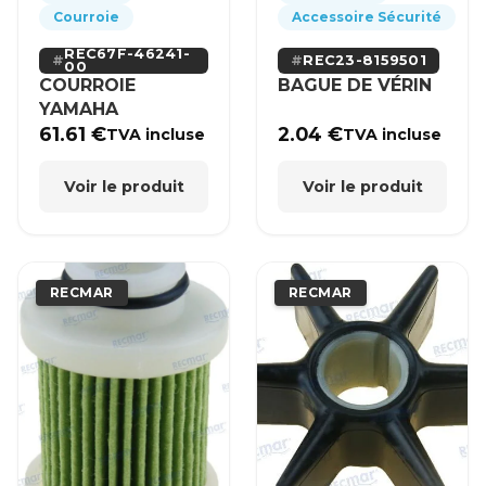
Courroie
Accessoire Sécurité
REC67F-46241-
REC23-8159501
00
COURROIE
BAGUE DE VÉRIN
YAMAHA
61.61
€
2.04
€
TVA incluse
TVA incluse
Voir le produit
Voir le produit
RECMAR
RECMAR