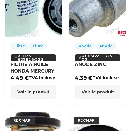
Filtre
Filtre
Anode
Anode
REC35-
REC68V-11325-
822626Q03
02
FILTRE A HUILE
ANODE ZINC
HONDA MERCURY
4.49
€
4.39
€
TVA incluse
TVA incluse
Voir le produit
Voir le produit
RECMAR
RECMAR