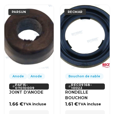
PARSUN
RECMAR
Anode
Anode
Bouchon de nable
PAF15-
REC09168-
07010009
10022
JOINT D’ANODE
RONDELLE
BOUCHON
1.66
€
1.61
€
TVA incluse
TVA incluse