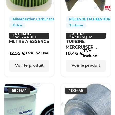
Alimentation Carburant
PIECES DETACHEES HORS
Filtre
Turbine
REC6D8-
REC47-
WS24A-00
43026Q02
FILTRE A ESSENCE
TURBINE
MERCRUISER
TVA
MERCURY BRP
12.55
€
10.46
€
TVA incluse
incluse
HONDA
Voir le produit
Voir le produit
RECMAR
RECMAR