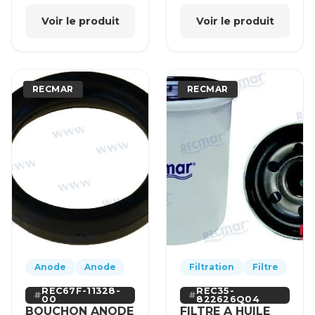
Voir le produit
Voir le produit
RECMAR
RECMAR
Anode
Anode
Filtration
Filtre
REC67F-11328-
REC35-
00
822626Q04
BOUCHON ANODE
FILTRE A HUILE