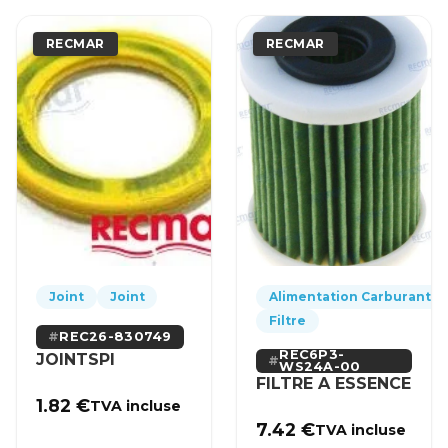
RECMAR
RECMAR
Joint
Joint
Alimentation Carburant
Filtre
REC26-830749
REC6P3-
JOINTSPI
WS24A-00
FILTRE A ESSENCE
1.82
€
TVA incluse
7.42
€
TVA incluse