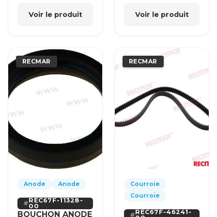
Voir le produit
Voir le produit
RECMAR
RECMAR
Anode
Anode
Courroie
Courroie
REC67F-11328-
00
REC67F-46241-
BOUCHON ANODE