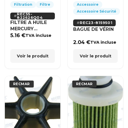
Filtration
Filtre
Accessoire
Accessoire Sécurité
REC35-
822626Q04
FILTRE A HUILE
REC23-8159501
MERCURY
BAGUE DE VÉRIN
MERCRUISER
5.16
€
TVA incluse
2.04
€
TVA incluse
Voir le produit
Voir le produit
RECMAR
RECMAR