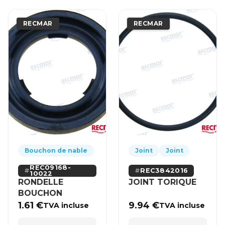
RECMAR
RECMAR
Bouchon de nable
Joint
Joint
REC09168-
REC3842016
10022
RONDELLE
JOINT TORIQUE
BOUCHON
1.61
€
9.94
€
TVA incluse
TVA incluse