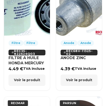
Filtre
Filtre
Anode
Anode
REC35-
REC68V-11325-
822626Q03
02
FILTRE A HUILE
ANODE ZINC
HONDA MERCURY
4.49
€
4.39
€
TVA incluse
TVA incluse
Voir le produit
Voir le produit
RECMAR
PARSUN