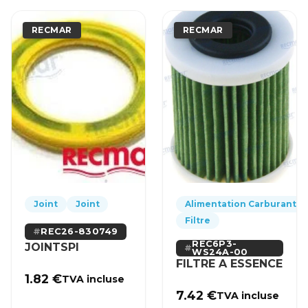
RECMAR
RECMAR
Joint
Joint
Alimentation Carburant
Filtre
REC26-830749
REC6P3-
JOINTSPI
WS24A-00
FILTRE A ESSENCE
1.82
€
TVA incluse
7.42
€
TVA incluse