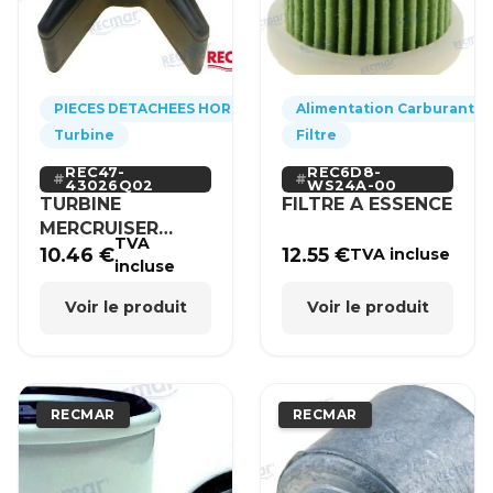
PIECES DETACHEES HORS-BORD
Alimentation Carburant
Turbine
Filtre
REC47-
REC6D8-
43026Q02
WS24A-00
TURBINE
FILTRE A ESSENCE
MERCRUISER
TVA
MERCURY BRP
10.46
€
12.55
€
TVA incluse
incluse
HONDA
Voir le produit
Voir le produit
RECMAR
RECMAR