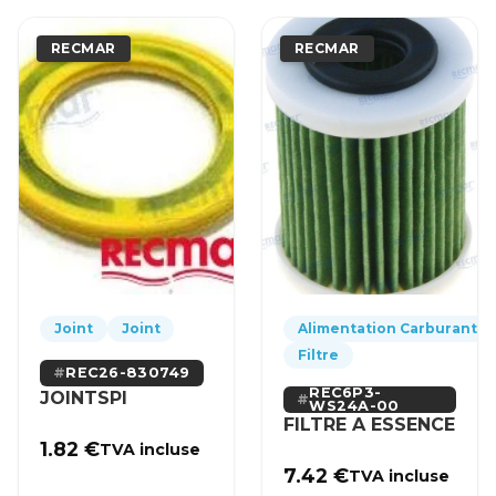
RECMAR
RECMAR
Joint
Joint
Alimentation Carburant
Filtre
REC26-830749
REC6P3-
JOINTSPI
WS24A-00
FILTRE A ESSENCE
1.82
€
TVA incluse
7.42
€
TVA incluse