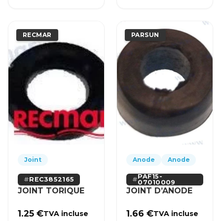
RECMAR
PARSUN
Joint
Anode
Anode
PAF15-
REC3852165
07010009
JOINT TORIQUE
JOINT D’ANODE
1.25
€
1.66
€
TVA incluse
TVA incluse