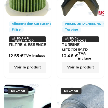
Alimentation Carburant
PIECES DETACHEES HORS
Filtre
Turbine
REC6D8-
REC47-
WS24A-00
43026Q02
FILTRE A ESSENCE
TURBINE
MERCRUISER
TVA
MERCURY BRP
12.55
€
10.46
€
TVA incluse
incluse
HONDA
Voir le produit
Voir le produit
RECMAR
RECMAR