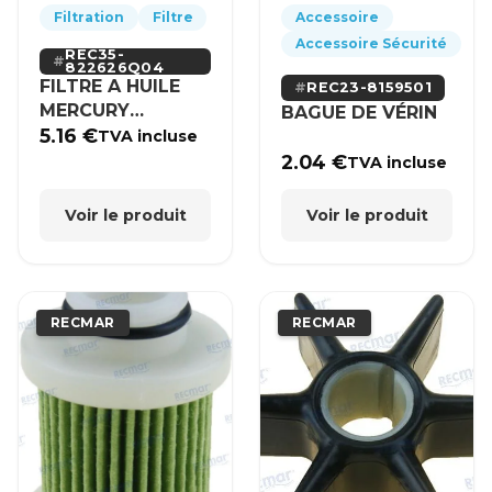
Filtration
Filtre
Accessoire
Accessoire Sécurité
REC35-
822626Q04
FILTRE A HUILE
REC23-8159501
MERCURY
BAGUE DE VÉRIN
MERCRUISER
5.16
€
TVA incluse
2.04
€
TVA incluse
Voir le produit
Voir le produit
RECMAR
RECMAR