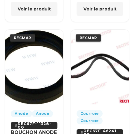
Voir le produit
Voir le produit
RECMAR
RECMAR
Anode
Anode
Courroie
Courroie
REC67F-11328-
00
REC67F-46241-
BOUCHON ANODE