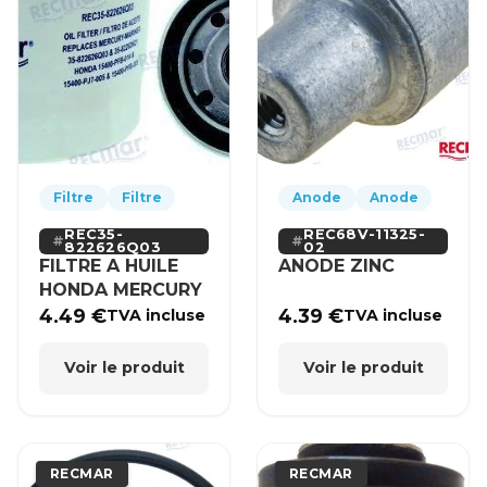
Filtre
Filtre
Anode
Anode
REC35-
REC68V-11325-
822626Q03
02
FILTRE A HUILE
ANODE ZINC
HONDA MERCURY
4.49
€
4.39
€
TVA incluse
TVA incluse
Voir le produit
Voir le produit
RECMAR
RECMAR