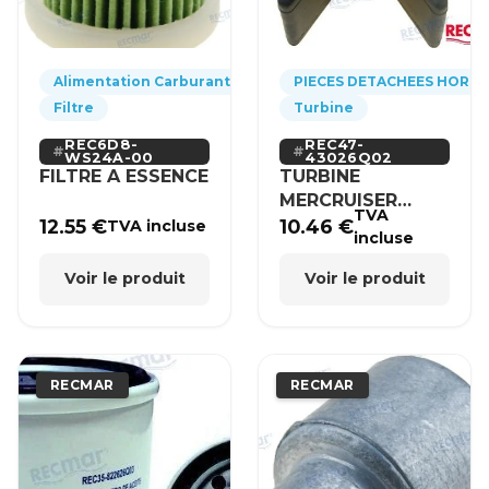
Alimentation Carburant
PIECES DETACHEES HORS
Filtre
Turbine
REC6D8-
REC47-
WS24A-00
43026Q02
FILTRE A ESSENCE
TURBINE
MERCRUISER
TVA
MERCURY BRP
12.55
€
10.46
€
TVA incluse
incluse
HONDA
Voir le produit
Voir le produit
RECMAR
RECMAR