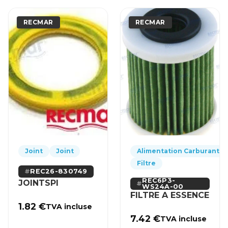
RECMAR
RECMAR
Joint
Joint
Alimentation Carburant
Filtre
REC26-830749
REC6P3-
JOINTSPI
WS24A-00
FILTRE A ESSENCE
1.82
€
TVA incluse
7.42
€
TVA incluse