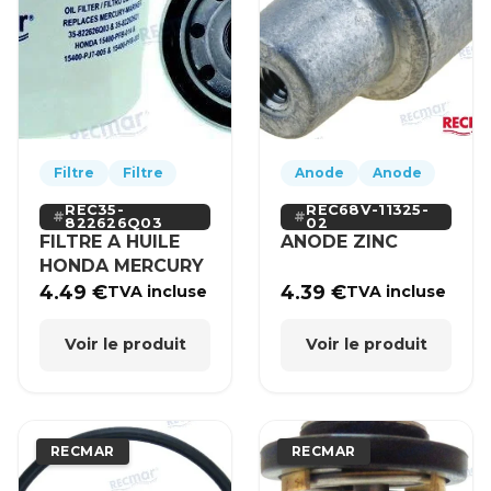
Filtre
Filtre
Anode
Anode
REC35-
REC68V-11325-
822626Q03
02
FILTRE A HUILE
ANODE ZINC
HONDA MERCURY
4.49
€
4.39
€
TVA incluse
TVA incluse
Voir le produit
Voir le produit
RECMAR
RECMAR