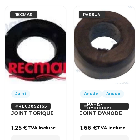
RECMAR
PARSUN
Joint
Anode
Anode
PAF15-
REC3852165
07010009
JOINT TORIQUE
JOINT D’ANODE
1.25
€
1.66
€
TVA incluse
TVA incluse