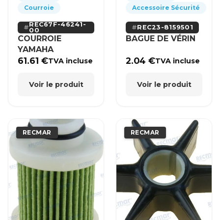
Courroie
Accessoire Sécurité
REC67F-46241-
REC23-8159501
00
COURROIE
BAGUE DE VÉRIN
YAMAHA
61.61
€
2.04
€
TVA incluse
TVA incluse
Voir le produit
Voir le produit
RECMAR
RECMAR