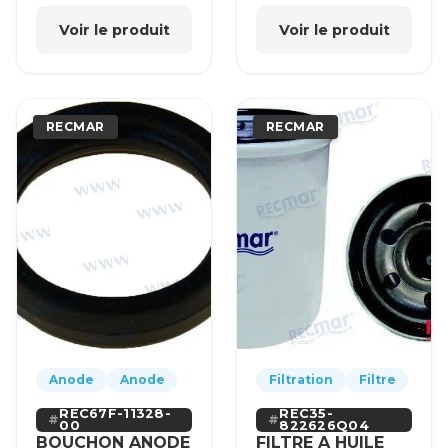
Voir le produit
Voir le produit
RECMAR
RECMAR
Anode
Anode
Filtration
Filtre
REC67F-11328-
REC35-
00
822626Q04
BOUCHON ANODE
FILTRE A HUILE