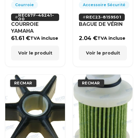
Courroie
Accessoire Sécurité
REC67F-46241-
REC23-8159501
00
COURROIE
BAGUE DE VÉRIN
YAMAHA
61.61
€
2.04
€
TVA incluse
TVA incluse
Voir le produit
Voir le produit
RECMAR
RECMAR