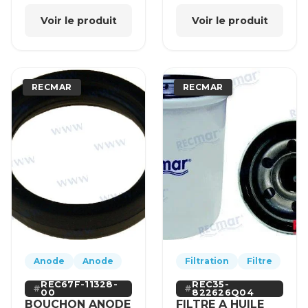
Voir le produit
Voir le produit
RECMAR
RECMAR
Anode
Anode
Filtration
Filtre
REC67F-11328-
REC35-
00
822626Q04
BOUCHON ANODE
FILTRE A HUILE