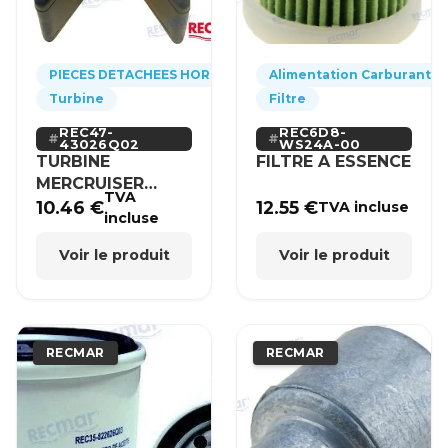
PIECES DETACHEES HORS-BORD
Alimentation Carburant
Turbine
Filtre
REC47-
REC6D8-
43026Q02
WS24A-00
TURBINE
FILTRE A ESSENCE
MERCRUISER
TVA
MERCURY BRP
10.46
€
12.55
€
TVA incluse
incluse
HONDA
Voir le produit
Voir le produit
RECMAR
RECMAR