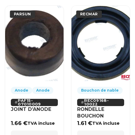
PARSUN
RECMAR
Anode
Anode
Bouchon de nable
PAF15-
REC09168-
07010009
10022
JOINT D’ANODE
RONDELLE
BOUCHON
1.66
€
1.61
€
TVA incluse
TVA incluse