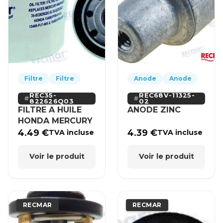
Filtre
Filtre
Anode
Anode
REC35-
REC68V-11325-
822626Q03
02
FILTRE A HUILE
ANODE ZINC
HONDA MERCURY
4.49
€
4.39
€
TVA incluse
TVA incluse
Voir le produit
Voir le produit
RECMAR
RECMAR