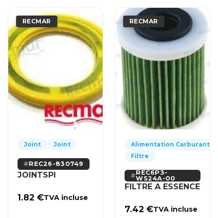
RECMAR
RECMAR
Joint
Joint
Alimentation Carburant
Filtre
REC26-830749
REC6P3-
JOINTSPI
WS24A-00
FILTRE A ESSENCE
1.82
€
TVA incluse
7.42
€
TVA incluse