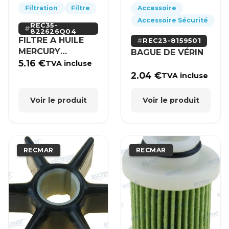
Filtration
Filtre
Accessoire
Accessoire Sécurité
REC35-
822626Q04
FILTRE A HUILE
REC23-8159501
MERCURY
BAGUE DE VÉRIN
MERCRUISER
5.16
€
TVA incluse
2.04
€
TVA incluse
Voir le produit
Voir le produit
RECMAR
RECMAR