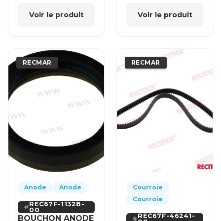
Voir le produit
Voir le produit
RECMAR
RECMAR
Anode
Anode
Courroie
Courroie
REC67F-11328-
00
REC67F-46241-
BOUCHON ANODE