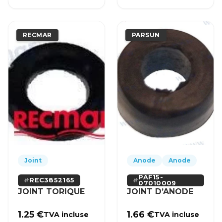
RECMAR
PARSUN
Joint
Anode
Anode
PAF15-
REC3852165
07010009
JOINT TORIQUE
JOINT D’ANODE
1.25
€
1.66
€
TVA incluse
TVA incluse