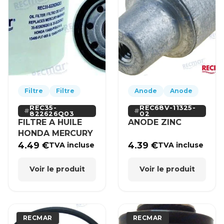
Filtre
Filtre
Anode
Anode
REC35-
REC68V-11325-
822626Q03
02
FILTRE A HUILE
ANODE ZINC
HONDA MERCURY
4.49
€
4.39
€
TVA incluse
TVA incluse
Voir le produit
Voir le produit
RECMAR
RECMAR