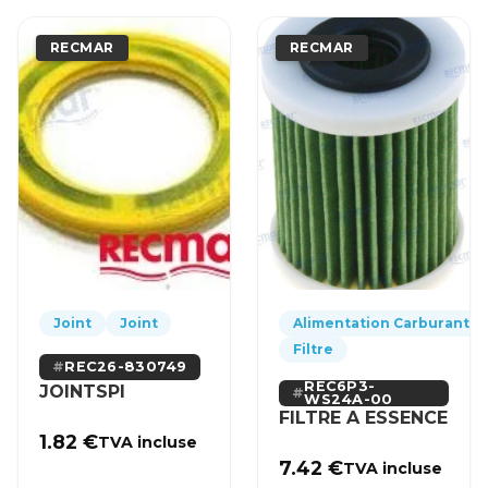
RECMAR
RECMAR
Joint
Joint
Alimentation Carburant
Filtre
REC26-830749
REC6P3-
JOINTSPI
WS24A-00
FILTRE A ESSENCE
1.82
€
TVA incluse
7.42
€
TVA incluse