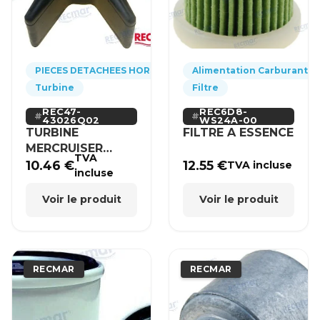
PIECES DETACHEES HORS-BORD
Alimentation Carburant
Turbine
Filtre
REC47-
REC6D8-
43026Q02
WS24A-00
TURBINE
FILTRE A ESSENCE
MERCRUISER
TVA
MERCURY BRP
10.46
€
12.55
€
TVA incluse
incluse
HONDA
Voir le produit
Voir le produit
RECMAR
RECMAR