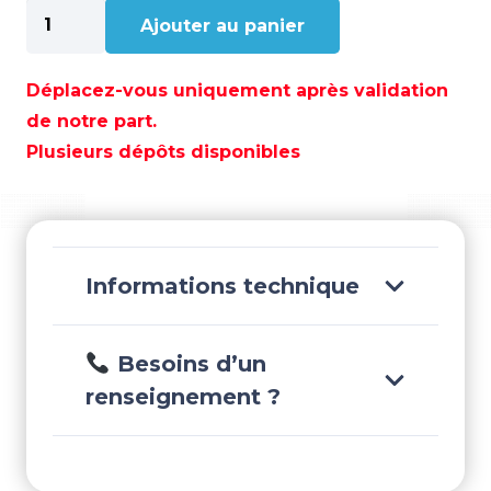
quantité
Ajouter au panier
de
AMPOULE
G4
Déplacez-vous uniquement après validation
VERTICAL
de notre part.
15LED
Plusieurs dépôts disponibles
3W
12/30V
-
GS10513
Informations technique
Besoins d’un
renseignement ?