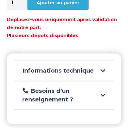
Ajouter au panier
de
ANODE
ALPHA
Déplacez-vous uniquement après validation
ONE
de notre part.
GEN
Plusieurs dépôts disponibles
II
/
BRAVO
-
CM762145
Informations technique
Besoins d’un
renseignement ?