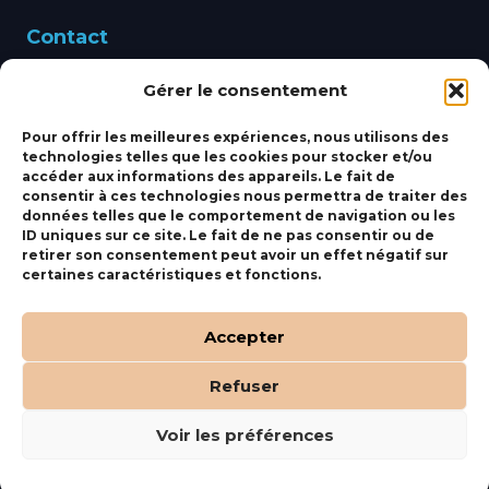
Contact
Gérer le consentement
460 Avenue Alain Le
Leap 83220 LE PRADET
Pour offrir les meilleures expériences, nous utilisons des
technologies telles que les cookies pour stocker et/ou
bbsmarine@bbs-
accéder aux informations des appareils. Le fait de
consentir à ces technologies nous permettra de traiter des
marine.fr
données telles que le comportement de navigation ou les
ID uniques sur ce site. Le fait de ne pas consentir ou de
Fixe:
04 27 50 24 50
retirer son consentement peut avoir un effet négatif sur
certaines caractéristiques et fonctions.
Mobile:
06 69 44 48 83
Accepter
Refuser
(c) BBS Marine –
Orocom
.
Mentions Légales
.
C.G.V
Voir les préférences
Tous droits réservés