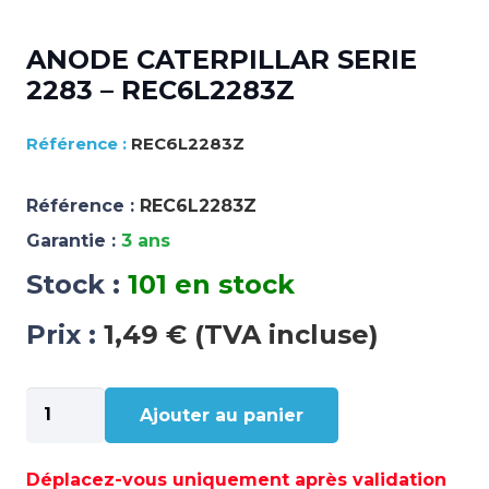
ANODE CATERPILLAR SERIE
2283 – REC6L2283Z
REC6L2283Z
Référence :
REC6L2283Z
Garantie :
3 ans
Stock :
101 en stock
Prix :
1,49 € (TVA incluse)
quantité
Ajouter au panier
de
ANODE
CATERPILLAR
Déplacez-vous uniquement après validation