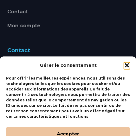
Contact
Mon compte
Contact
Gérer le consentement
460 Avenue Alain Le
Leap 83220 LE PRADET
Pour offrir les meilleures expériences, nous utilisons des
technologies telles que les cookies pour stocker et/ou
bbsmarine@bbs-
accéder aux informations des appareils. Le fait de
consentir à ces technologies nous permettra de traiter des
marine.fr
données telles que le comportement de navigation ou les
ID uniques sur ce site. Le fait de ne pas consentir ou de
Fixe:
04 27 50 24 50
retirer son consentement peut avoir un effet négatif sur
certaines caractéristiques et fonctions.
Mobile:
06 69 44 48 83
Accepter