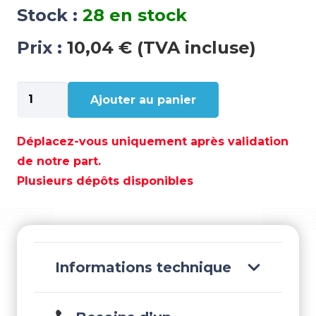
Stock :
28 en stock
Prix :
10,04 € (TVA incluse)
quantité
Ajouter au panier
de
ANODE
CUMMINS
Déplacez-vous uniquement après validation
D16MM
de notre part.
-
Plusieurs dépôts disponibles
TEN02043
Informations technique