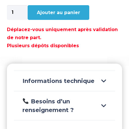
quantité
Ajouter au panier
de
ANODE
DERIVE
Déplacez-vous uniquement après validation
MERCURY
de notre part.
BRAVO
Plusieurs dépôts disponibles
3
-
TEN00836
Informations technique
Besoins d’un
renseignement ?