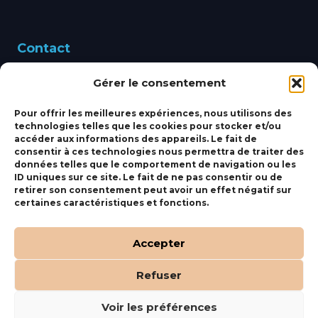
Contact
Gérer le consentement
460 Avenue Alain Le
Leap 83220 LE PRADET
Pour offrir les meilleures expériences, nous utilisons des
technologies telles que les cookies pour stocker et/ou
bbsmarine@bbs-
accéder aux informations des appareils. Le fait de
consentir à ces technologies nous permettra de traiter des
marine.fr
données telles que le comportement de navigation ou les
ID uniques sur ce site. Le fait de ne pas consentir ou de
Fixe:
04 27 50 24 50
retirer son consentement peut avoir un effet négatif sur
certaines caractéristiques et fonctions.
Mobile:
06 69 44 48 83
Accepter
Refuser
(c) BBS Marine –
Orocom
.
Mentions Légales
.
C.G.V
Voir les préférences