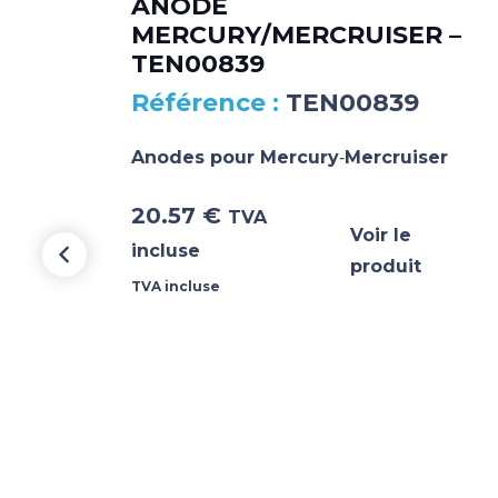
ANODE
MERCURY/MERCRUISER –
TEN00839
TEN00839
Anodes pour Mercury‐Mercruiser
r
20.57
€
TVA
Voir le
incluse
produit
oduit
TVA incluse