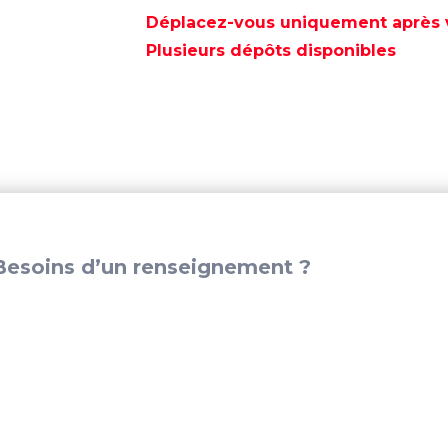
EMBASE
Déplacez-vous uniquement après va
ALPHA
Plusieurs dépôts disponibles
ONE
GENE
II
-
CM46399
esoins d’un renseignement ?