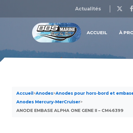
Actualités
ACCUEIL
À PR
Accueil
>
Anodes
>
Anodes pour hors-bord et embas
Anodes Mercury-MerCruiser
>
ANODE EMBASE ALPHA ONE GENE II – CM46399