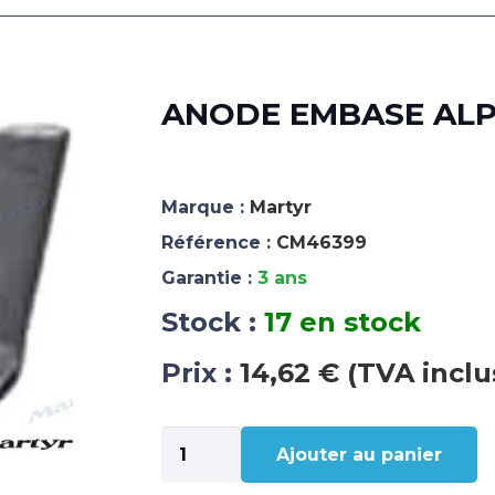
ANODE EMBASE ALPH
Marque :
Martyr
Référence :
CM46399
Garantie :
3 ans
Stock :
17 en stock
Prix :
14,62 € (TVA inclu
quantité
Ajouter au panier
de
ANODE