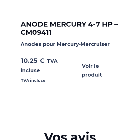
ANODE MERCURY 4-7 HP –
CM09411
Anodes pour Mercury‐Mercruiser
10.25
€
TVA
Voir le
incluse
produit
TVA incluse
Vos avis