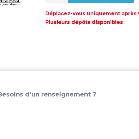
ANODE
HAMILTON
Déplacez-vous uniquement après va
RONDELLE
Plusieurs dépôts disponibles
MOTEUR
47MM
-
TEN02522
esoins d’un renseignement ?