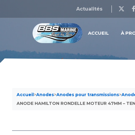
Actualités
ACCUEIL
À PR
Accueil
>
Anodes
>
Anodes pour transmissions
>
Anode
ANODE HAMILTON RONDELLE MOTEUR 47MM – TE