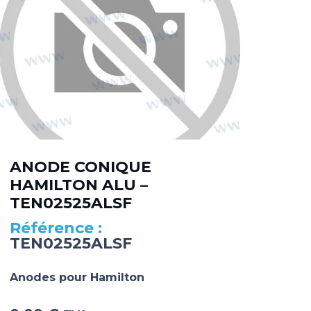
ANODE CONIQUE
AN
HAMILTON ALU –
PL
TEN02525ALSF
TE
TEN02525ALSF
TE
Anodes pour Hamilton
Ano