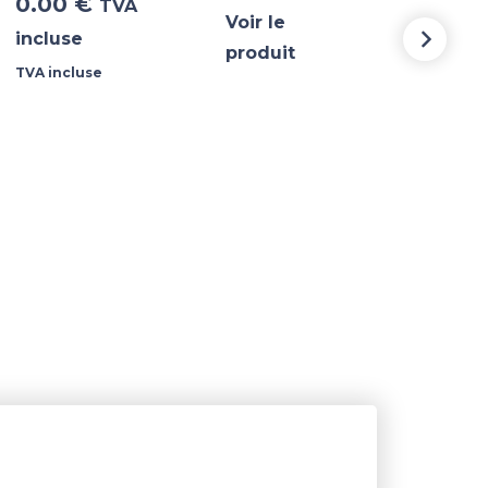
0.00
€
0.
TVA
Voir le
incluse
incl
produit
TVA incluse
TVA i