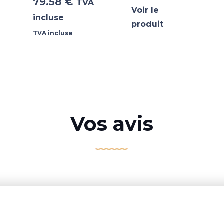
79.58
€
TVA
Voir le
incluse
produit
TVA incluse
Vos avis