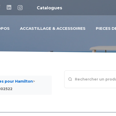
Catalogues
OPOS
ACCASTILLAGE & ACCESSOIRES
PIECES 
s pour Hamilton
>
N02522