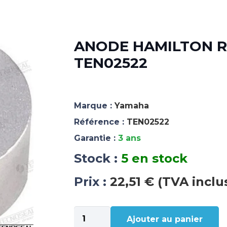
ANODE HAMILTON R
TEN02522
Marque :
Yamaha
Référence :
TEN02522
Garantie :
3 ans
Stock :
5 en stock
Prix :
22,51 € (TVA inclu
quantité
Ajouter au panier
de