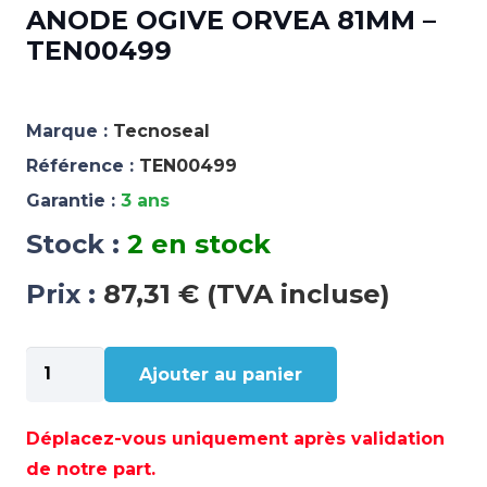
ANODE OGIVE ORVEA 81MM –
TEN00499
Marque :
Tecnoseal
Référence :
TEN00499
Garantie :
3 ans
Stock :
2 en stock
Prix :
87,31 € (TVA incluse)
quantité
Ajouter au panier
de
ANODE
OGIVE
Déplacez-vous uniquement après validation
ORVEA
de notre part.