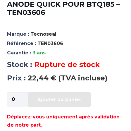
ANODE QUICK POUR BTQ185 –
TEN03606
Marque :
Tecnoseal
Référence :
TEN03606
Garantie :
3 ans
Stock :
Rupture de stock
Prix :
22,44 € (TVA incluse)
quantité
Ajouter au panier
de
ANODE
QUICK
Déplacez-vous uniquement après validation
POUR
de notre part.
BTQ185