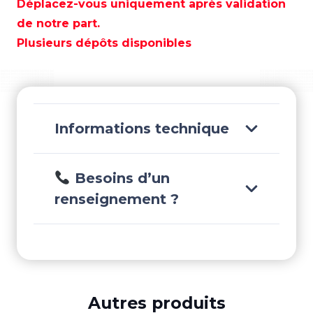
REGGIANI
Déplacez-vous uniquement après validation
ARBRE
de notre part.
DE
Plusieurs dépôts disponibles
25MM
-
TEN00460
Informations technique
Besoins d’un
renseignement ?
Autres produits