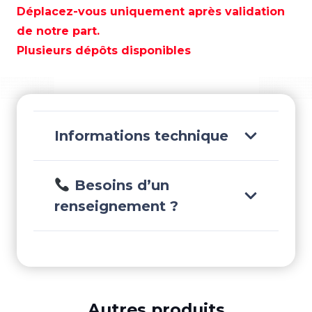
SOLE/2
Déplacez-vous uniquement après validation
37
de notre part.
MM.
Plusieurs dépôts disponibles
-
TEN00400SOLE/2
Informations technique
Besoins d’un
renseignement ?
Autres produits