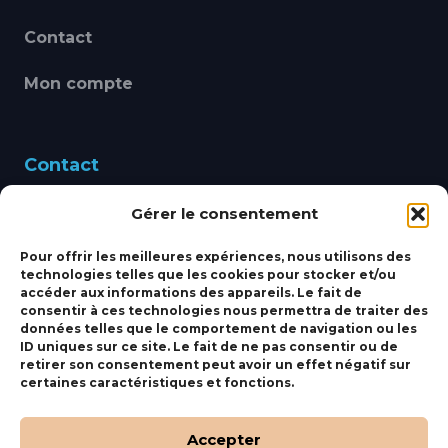
Contact
Mon compte
Contact
Gérer le consentement
460 Avenue Alain Le
Leap 83220 LE PRADET
Pour offrir les meilleures expériences, nous utilisons des
technologies telles que les cookies pour stocker et/ou
bbsmarine@bbs-
accéder aux informations des appareils. Le fait de
consentir à ces technologies nous permettra de traiter des
marine.fr
données telles que le comportement de navigation ou les
ID uniques sur ce site. Le fait de ne pas consentir ou de
Fixe:
04 27 50 24 50
retirer son consentement peut avoir un effet négatif sur
certaines caractéristiques et fonctions.
Mobile:
06 69 44 48 83
Accepter