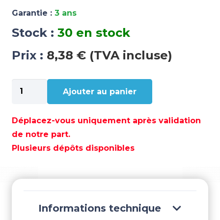
Garantie :
3 ans
Stock :
30 en stock
Prix :
8,38 € (TVA incluse)
quantité
Ajouter au panier
de
ANODE
YAMAHA
Déplacez-vous uniquement après validation
6-
de notre part.
9,9CV
Plusieurs dépôts disponibles
-
TEN01107
Informations technique