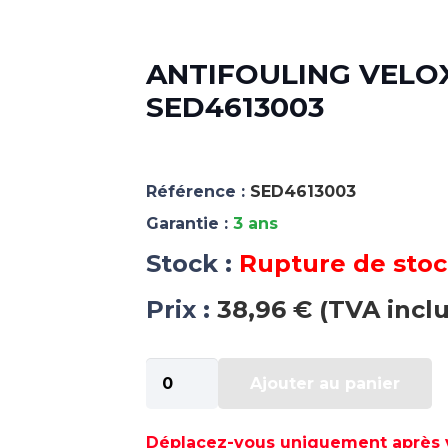
ANTIFOULING VELOX 
SED4613003
Référence :
SED4613003
Garantie :
3 ans
Stock :
Rupture de sto
Prix :
38,96 € (TVA incl
quantité
Ajouter au panier
de
ANTIFOULING
VELOX
Déplacez-vous uniquement après va