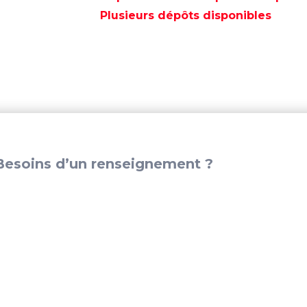
PLUS
Plusieurs dépôts disponibles
250
CC.
GRIS
-
SED4613003
esoins d’un renseignement ?