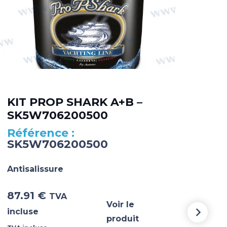
KIT PROP SHARK A+B –
PR
SK5W706200500
– 
SK5W706200500
SK
Antisalissure
Anti
87.91
€
53.
TVA
Voir le
incluse
incl
produit