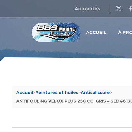
Actualités
ACCUEIL
À PR
Accueil
>
Peintures et huiles
>
Antisalissure
>
ANTIFOULING VELOX PLUS 250 CC. GRIS – SED4613