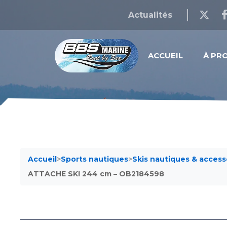
Actualités
ACCUEIL
À PR
Accueil
>
Sports nautiques
>
Skis nautiques & access
ATTACHE SKI 244 cm – OB2184598