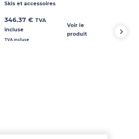
Skis et accessoires
Skis
346.37
€
346
TVA
Voir le
incluse
incl
produit
TVA incluse
TVA i