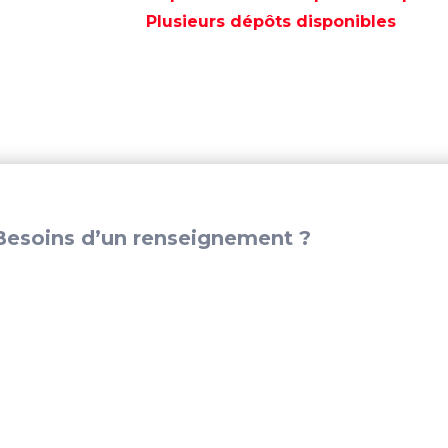
244
Plusieurs dépôts disponibles
cm
-
OB2184598
esoins d’un renseignement ?