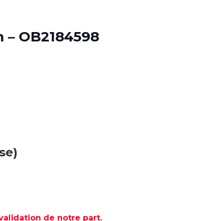
 – OB2184598
se)
lidation de notre part.