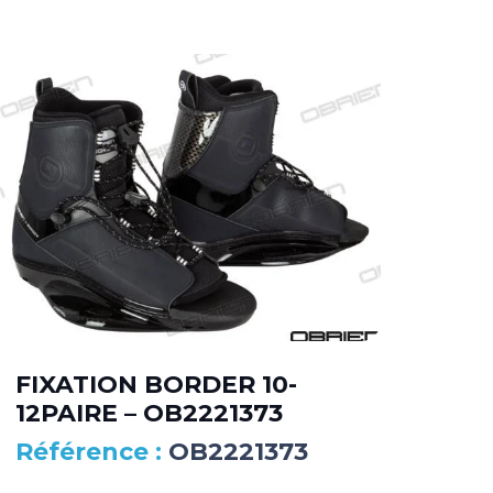
FIXATION BORDER 10-
FI
12PAIRE – OB2221373
10
OB2221373