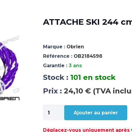
ATTACHE SKI 244 cm
Marque :
Obrien
Référence :
OB2184598
Garantie :
3 ans
Stock :
101 en stock
Prix :
24,10 € (TVA inclu
quantité
Ajouter au panier
de
ATTACHE
SKI
Déplacez-vous uniquement après va