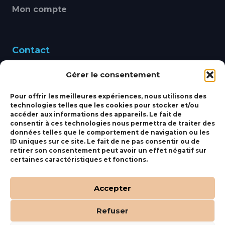
Mon compte
Contact
Gérer le consentement
460 Avenue Alain Le
Leap 83220 LE PRADET
Pour offrir les meilleures expériences, nous utilisons des
technologies telles que les cookies pour stocker et/ou
bbsmarine@bbs-
accéder aux informations des appareils. Le fait de
consentir à ces technologies nous permettra de traiter des
marine.fr
données telles que le comportement de navigation ou les
ID uniques sur ce site. Le fait de ne pas consentir ou de
Fixe:
04 27 50 24 50
retirer son consentement peut avoir un effet négatif sur
certaines caractéristiques et fonctions.
Mobile:
06 69 44 48 83
Accepter
Refuser
(c) BBS Marine –
Orocom
.
Mentions Légales
.