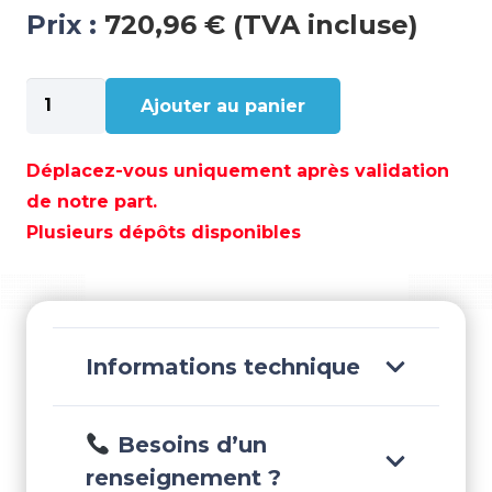
Prix :
720,96 € (TVA incluse)
quantité
Ajouter au panier
de
BAGUE
HYDROLUBE
Déplacez-vous uniquement après validation
BRONZE
de notre part.
110X135X440
Plusieurs dépôts disponibles
MM
-
GS38527
Informations technique
Besoins d’un
renseignement ?