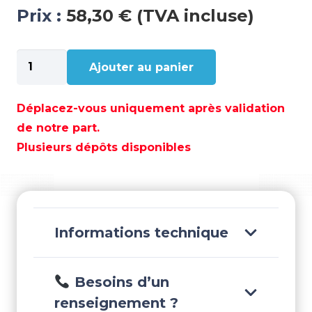
Prix :
58,30 € (TVA incluse)
quantité
Ajouter au panier
de
BAGUE
HYDROLUBE
Déplacez-vous uniquement après validation
BRONZE
de notre part.
25
Plusieurs dépôts disponibles
X
1
1/2X
4"
-
Informations technique
GS38534
Besoins d’un
renseignement ?