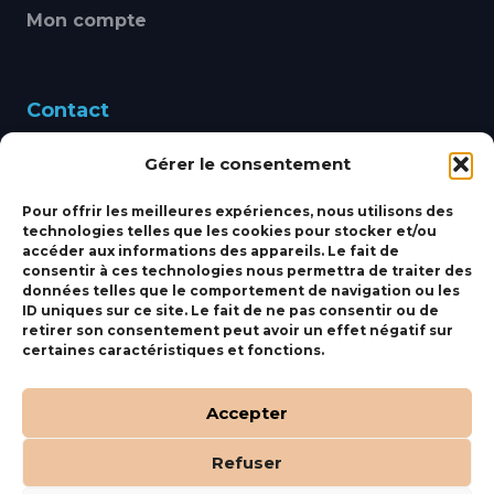
Mon compte
Contact
Gérer le consentement
460 Avenue Alain Le
Leap 83220 LE PRADET
Pour offrir les meilleures expériences, nous utilisons des
technologies telles que les cookies pour stocker et/ou
bbsmarine@bbs-
accéder aux informations des appareils. Le fait de
consentir à ces technologies nous permettra de traiter des
marine.fr
données telles que le comportement de navigation ou les
ID uniques sur ce site. Le fait de ne pas consentir ou de
Fixe:
04 27 50 24 50
retirer son consentement peut avoir un effet négatif sur
certaines caractéristiques et fonctions.
Mobile:
06 69 44 48 83
Accepter
Refuser
(c) BBS Marine –
Orocom
.
Mentions Légales
.