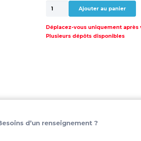
quantité
Ajouter au panier
de
BAGUE
HYDROLUBE
Déplacez-vous uniquement après va
BRONZE
Plusieurs dépôts disponibles
3
3/4
X
4
1/2
X15
-
GS38583
esoins d’un renseignement ?