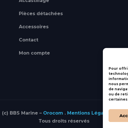
Accastillage
Pièces détachées
Accessoires
Contact
Mon compte
Pour offri
technolog
informati
nous perm
de navigat
ou de ret
certaines
(c) BBS Marine –
Orocom
.
Mentions Légales
.
C.G.V
Acc
Tous droits réservés