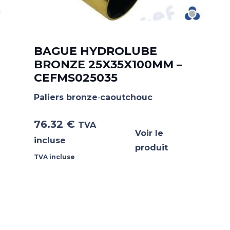
BAGUE HYDROLUBE
BRONZE 25X35X100MM –
CEFMS025035
Paliers bronze‐caoutchouc
76.32
€
TVA
Voir le
incluse
produit
TVA incluse