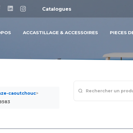
Catalogues
OPOS
ACCASTILLAGE & ACCESSOIRES
PIECES 
onze-caoutchouc
>
8583