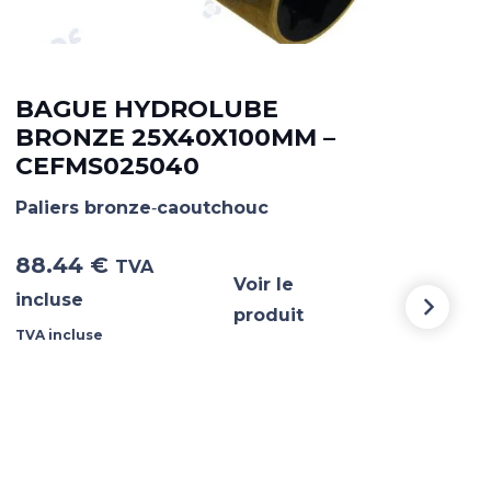
BAGUE HYDROLUBE
BA
BRONZE 25X40X100MM –
BR
CEFMS025040
CE
Paliers bronze‐caoutchouc
Pali
88.44
€
107
TVA
Voir le
incluse
incl
produit
TVA incluse
TVA i