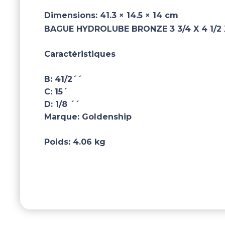
Dimensions:
41.3 × 14.5 × 14 cm
BAGUE HYDROLUBE BRONZE 3 3/4 X 4 1/2 
Caractéristiques
B:
41/2´´
C:
15´
D:
1/8 ´´
Marque:
Goldenship
Poids:
4.06 kg