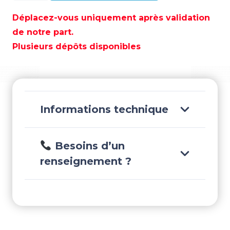
BASE
DE
Déplacez-vous uniquement après validation
POMPE
de notre part.
A
Plusieurs dépôts disponibles
EAU
-
REC19231-
ZV5-
000
Informations technique
Besoins d’un
renseignement ?