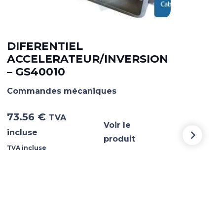
DIFERENTIEL
ACCELERATEUR/INVERSION
BO
– GS40010
PO
Commandes mécaniques
Com
73.56
€
40
TVA
Voir le
incluse
incl
produit
TVA incluse
TVA i