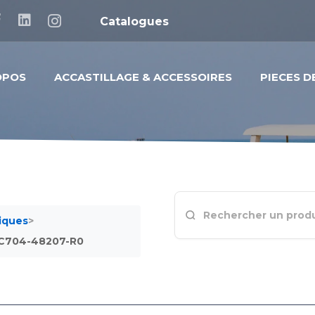
Catalogues
OPOS
ACCASTILLAGE & ACCESSOIRES
PIECES 
iques
>
EC704-48207-R0