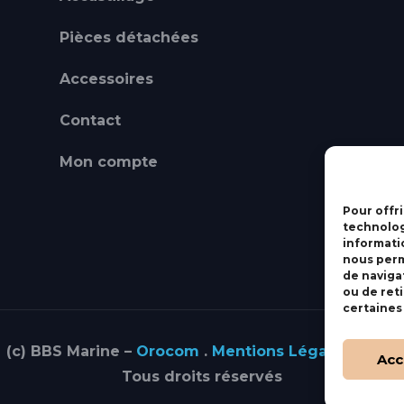
Pièces détachées
Accessoires
Contact
Mon compte
Pour offri
technolog
informati
nous perm
de navigat
ou de ret
certaines
(c) BBS Marine –
Orocom
.
Mentions Légales
.
C.G.V
Acc
Tous droits réservés