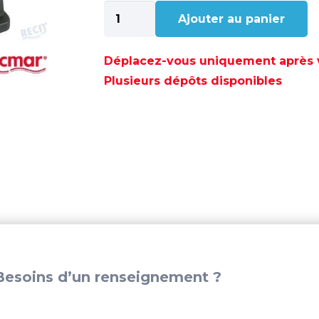
quantité
Ajouter au panier
de
BOITIER
DE
Déplacez-vous uniquement après va
COMMANDE
Plusieurs dépôts disponibles
704
BI-
LEVIER
PUPITR
-
REC704-
48207-
R0
esoins d’un renseignement ?