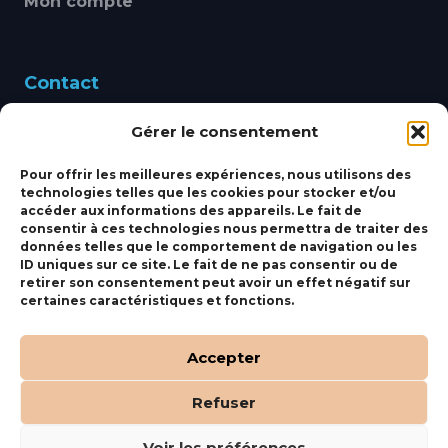
Mon compte
Contact
Gérer le consentement
460 Avenue Alain Le
Leap 83220 LE PRADET
Pour offrir les meilleures expériences, nous utilisons des
technologies telles que les cookies pour stocker et/ou
bbsmarine@bbs-
accéder aux informations des appareils. Le fait de
consentir à ces technologies nous permettra de traiter des
marine.fr
données telles que le comportement de navigation ou les
ID uniques sur ce site. Le fait de ne pas consentir ou de
Fixe:
04 27 50 24 50
retirer son consentement peut avoir un effet négatif sur
certaines caractéristiques et fonctions.
Mobile:
06 69 44 48 83
Accepter
Refuser
(c) BBS Marine –
Orocom
.
Mentions Légales
.
C.G.V
Voir les préférences