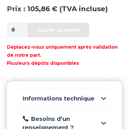
Prix :
105,86 € (TVA incluse)
quantité
Ajouter au panier
de
BOITIER
DE
Déplacez-vous uniquement après validation
DIRECTION
de notre part.
ZTS
Plusieurs dépôts disponibles
-
PRE500010
Informations technique
Besoins d’un
renseignement ?