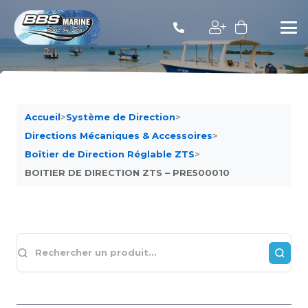
Accueil
>
Système de Direction
>
Directions Mécaniques & Accessoires
>
Boîtier de Direction Réglable ZTS
>
BOITIER DE DIRECTION ZTS – PRE500010