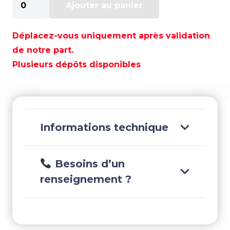
Ajouter au panier
de
BOUEE
CARVE
Déplacez-vous uniquement après validation
BAT
de notre part.
X
Plusieurs dépôts disponibles
RAY*NEW
-
SPOR53-
1510
Informations technique
Besoins d’un
renseignement ?