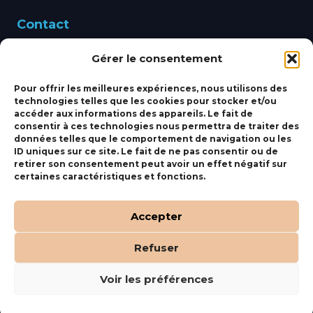
Contact
Gérer le consentement
460 Avenue Alain Le
Leap 83220 LE PRADET
Pour offrir les meilleures expériences, nous utilisons des
technologies telles que les cookies pour stocker et/ou
bbsmarine@bbs-
accéder aux informations des appareils. Le fait de
consentir à ces technologies nous permettra de traiter des
marine.fr
données telles que le comportement de navigation ou les
ID uniques sur ce site. Le fait de ne pas consentir ou de
Fixe:
04 27 50 24 50
retirer son consentement peut avoir un effet négatif sur
certaines caractéristiques et fonctions.
Mobile:
06 69 44 48 83
Accepter
Refuser
(c) BBS Marine –
Orocom
.
Mentions Légales
.
C.G.V
Voir les préférences
Tous droits réservés