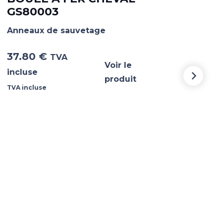
GS80003
SU
CH
Anneaux de sauvetage
Ann
37.80
€
TVA
Voir le
9.1
incluse
produit
TVA incluse
TVA i