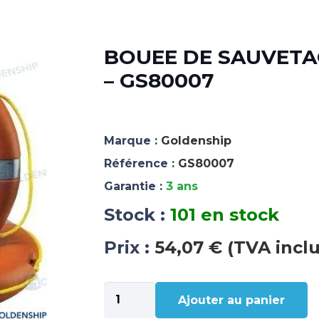
BOUEE DE SAUVET
– GS80007
Marque :
Goldenship
Référence :
GS80007
Garantie :
3 ans
Stock :
101 en stock
Prix :
54,07 € (TVA incl
quantité
Ajouter au panier
de