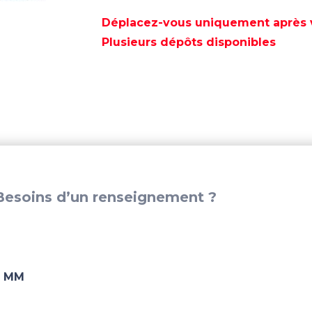
BOUEE
DE
Déplacez-vous uniquement après va
SAUVETAGE
Plusieurs dépôts disponibles
HOMOLOGUEE
736
mm
-
GS80007
esoins d’un renseignement ?
6 MM