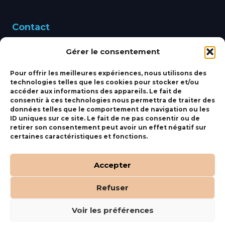
Contact
Gérer le consentement
460 Avenue Alain Le
Leap 83220 LE PRADET
Pour offrir les meilleures expériences, nous utilisons des
technologies telles que les cookies pour stocker et/ou
bbsmarine@bbs-
accéder aux informations des appareils. Le fait de
consentir à ces technologies nous permettra de traiter des
marine.fr
données telles que le comportement de navigation ou les
ID uniques sur ce site. Le fait de ne pas consentir ou de
Fixe:
04 27 50 24 50
retirer son consentement peut avoir un effet négatif sur
certaines caractéristiques et fonctions.
Mobile:
06 69 44 48 83
Accepter
Refuser
(c) BBS Marine –
Orocom
.
Mentions Légales
.
C.G.V
Voir les préférences
Tous droits réservés