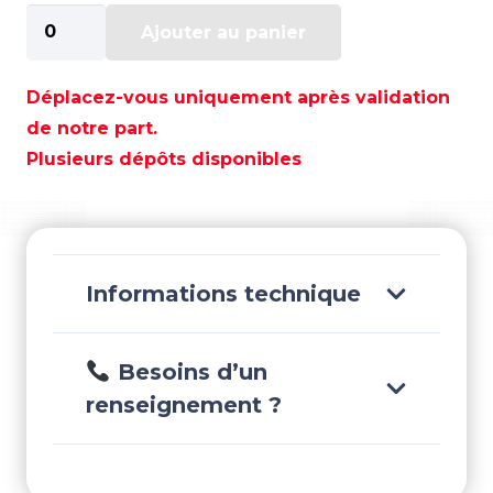
quantité
Ajouter au panier
de
BOUEE
POLYFORM
Déplacez-vous uniquement après validation
A-
de notre part.
2
Plusieurs dépôts disponibles
BLANC
-
SCANB50B
Informations technique
Besoins d’un
renseignement ?