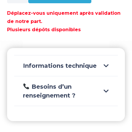
BOUEE
POLYFORM
Déplacez-vous uniquement après validation
A-
de notre part.
2
Plusieurs dépôts disponibles
ROUGE
-
SCANB50R
Informations technique
Besoins d’un
renseignement ?