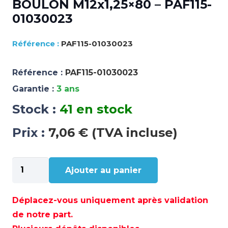
BOULON M12x1,25×80 – PAF115-
01030023
PAF115-01030023
Référence :
PAF115-01030023
Garantie :
3 ans
Stock :
41 en stock
Prix :
7,06 € (TVA incluse)
quantité
Ajouter au panier
de
BOULON
M12x1,25x80
Déplacez-vous uniquement après validation
–
de notre part.
PAF115-