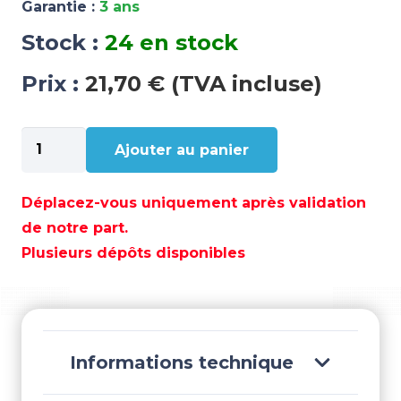
Garantie :
3 ans
Stock :
24 en stock
Prix :
21,70 € (TVA incluse)
quantité
Ajouter au panier
de
BROSSE
DURE
Déplacez-vous uniquement après validation
-
de notre part.
STA40010
Plusieurs dépôts disponibles
Informations technique