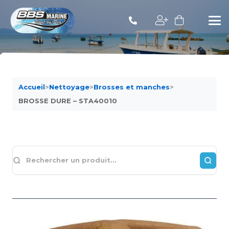
Accueil
>
Nettoyage
>
Brosses et manches
>
BROSSE DURE – STA40010