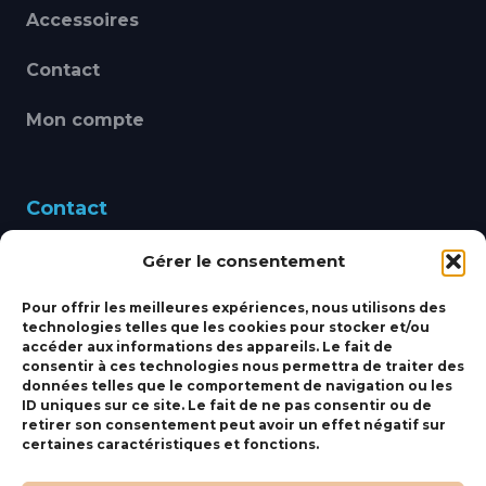
Accessoires
Contact
Mon compte
Contact
Gérer le consentement
460 Avenue Alain Le
Leap 83220 LE PRADET
Pour offrir les meilleures expériences, nous utilisons des
technologies telles que les cookies pour stocker et/ou
bbsmarine@bbs-
accéder aux informations des appareils. Le fait de
consentir à ces technologies nous permettra de traiter des
marine.fr
données telles que le comportement de navigation ou les
ID uniques sur ce site. Le fait de ne pas consentir ou de
Fixe:
04 27 50 24 50
retirer son consentement peut avoir un effet négatif sur
certaines caractéristiques et fonctions.
Mobile:
06 69 44 48 83