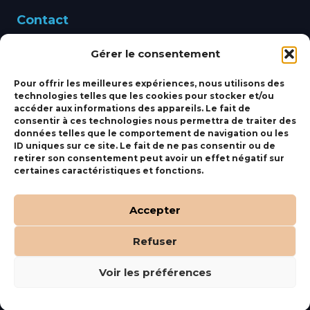
Contact
Gérer le consentement
460 Avenue Alain Le
Leap 83220 LE PRADET
Pour offrir les meilleures expériences, nous utilisons des
technologies telles que les cookies pour stocker et/ou
bbsmarine@bbs-
accéder aux informations des appareils. Le fait de
consentir à ces technologies nous permettra de traiter des
marine.fr
données telles que le comportement de navigation ou les
ID uniques sur ce site. Le fait de ne pas consentir ou de
Fixe:
04 27 50 24 50
retirer son consentement peut avoir un effet négatif sur
certaines caractéristiques et fonctions.
Mobile:
06 69 44 48 83
Accepter
Refuser
(c) BBS Marine –
Orocom
.
Mentions Légales
.
C.G.V
Voir les préférences
Tous droits réservés