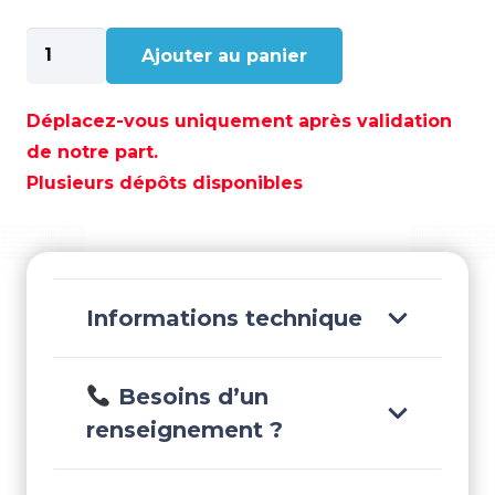
quantité
Ajouter au panier
de
CABLE
BOUGIE
Déplacez-vous uniquement après validation
MERCURY-
de notre part.
MARINER
Plusieurs dépôts disponibles
7"
-
REC15-
202
Informations technique
Besoins d’un
renseignement ?