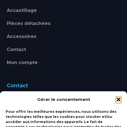
Accastillage
Pièces détachées
Accessoires
Contact
Mon compte
Contact
Gérer le consentement
460 Avenue Alain Le
Leap 83220 LE PRADET
Pour offrir les meilleures expériences, nous utilisons des
technologies telles que les cookies pour stocker et/ou
bbsmarine@bbs-
accéder aux informations des appareils. Le fait de
consentir à ces technologies nous permettra de traiter des