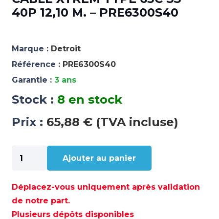
40P 12,10 M. – PRE6300S40
Marque :
Detroit
Référence :
PRE6300S40
Garantie :
3 ans
Stock :
8 en stock
Prix :
65,88 € (TVA incluse)
quantité
Ajouter au panier
de
CABLE
XTREM
Déplacez-vous uniquement après validation
TYPE
de notre part.
63C
Plusieurs dépôts disponibles