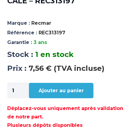
CALE – REC313197
Marque :
Recmar
Référence :
REC313197
Garantie :
3 ans
Stock :
1 en stock
Prix :
7,56 € (TVA incluse)
quantité
Ajouter au panier
de
CALE
-
Déplacez-vous uniquement après validation
REC313197
de notre part.
Plusieurs dépôts disponibles