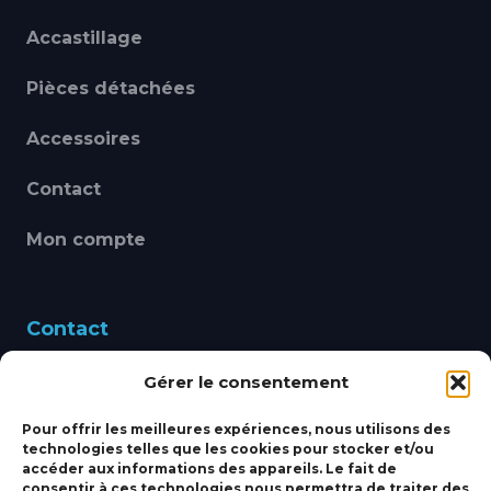
Accastillage
Pièces détachées
Accessoires
Contact
Mon compte
Contact
Gérer le consentement
460 Avenue Alain Le
Leap 83220 LE PRADET
Pour offrir les meilleures expériences, nous utilisons des
technologies telles que les cookies pour stocker et/ou
bbsmarine@bbs-
accéder aux informations des appareils. Le fait de
consentir à ces technologies nous permettra de traiter des