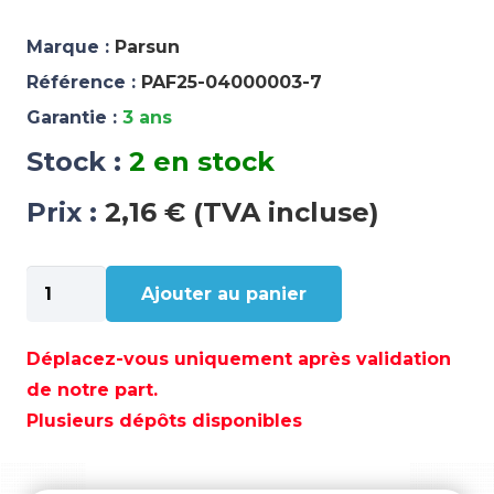
Marque :
Parsun
Référence :
PAF25-04000003-7
Garantie :
3 ans
Stock :
2 en stock
Prix :
2,16 € (TVA incluse)
quantité
Ajouter au panier
de
CALE
(T:1.5MM)
Déplacez-vous uniquement après validation
-
de notre part.
PAF25-
Plusieurs dépôts disponibles
04000003-
7