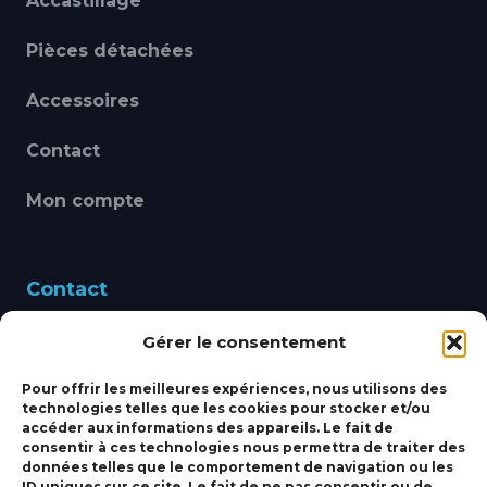
Accastillage
Pièces détachées
Accessoires
Contact
Mon compte
Contact
Gérer le consentement
460 Avenue Alain Le
Leap 83220 LE PRADET
Pour offrir les meilleures expériences, nous utilisons des
technologies telles que les cookies pour stocker et/ou
bbsmarine@bbs-
accéder aux informations des appareils. Le fait de
consentir à ces technologies nous permettra de traiter des
marine.fr
données telles que le comportement de navigation ou les
ID uniques sur ce site. Le fait de ne pas consentir ou de