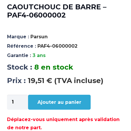
CAOUTCHOUC DE BARRE –
PAF4-06000002
Marque :
Parsun
Référence :
PAF4-06000002
Garantie :
3 ans
Stock :
8 en stock
Prix :
19,51 € (TVA incluse)
quantité
Ajouter au panier
de
CAOUTCHOUC
DE
Déplacez-vous uniquement après validation
BARRE
de notre part.