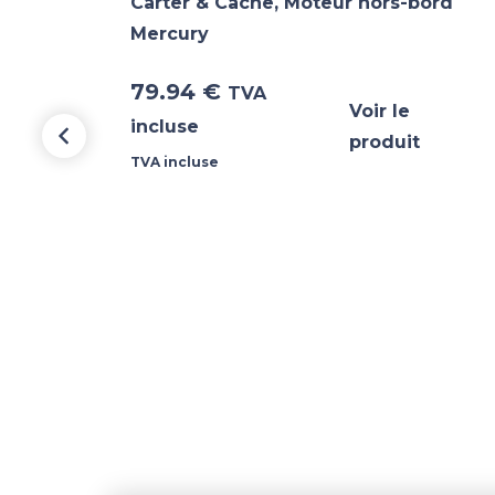
rd
Carter & Cache
,
Moteur hors-bord
Mercury
79.94
€
TVA
Voir le
incluse
produit
TVA incluse