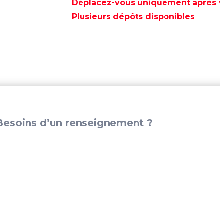
PIED'EMBASE
Déplacez-vous uniquement après va
ALPHA
Plusieurs dépôts disponibles
ONE
GEN
II
-
REC1623-
815822A30
esoins d’un renseignement ?