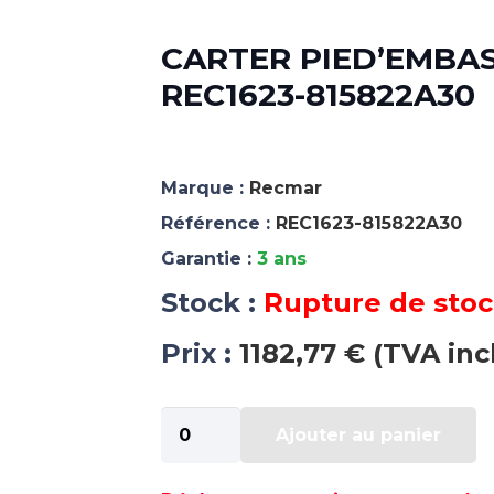
CARTER PIED’EMBAS
REC1623-815822A30
Marque :
Recmar
Référence :
REC1623-815822A30
Garantie :
3 ans
Stock :
Rupture de sto
Prix :
1182,77 € (TVA inc
quantité
Ajouter au panier
de
CARTER