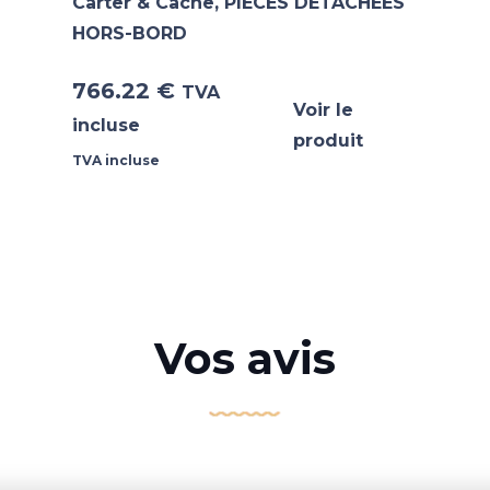
Carter & Cache
,
PIECES DETACHEES
HORS-BORD
766.22
€
TVA
Voir le
incluse
produit
TVA incluse
Vos avis