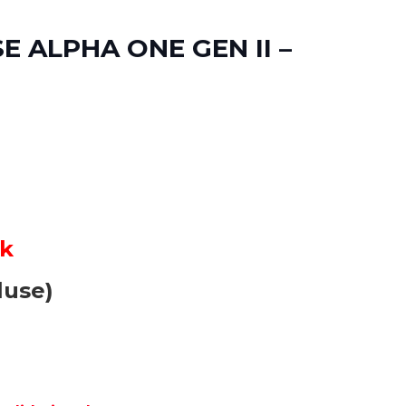
E ALPHA ONE GEN II –
ck
luse)