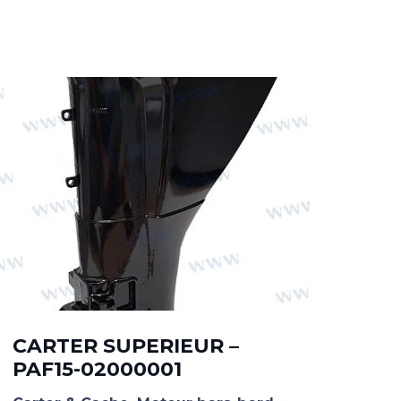
CARTER SUPERIEUR –
CA
PAF15-02000001
MO
05