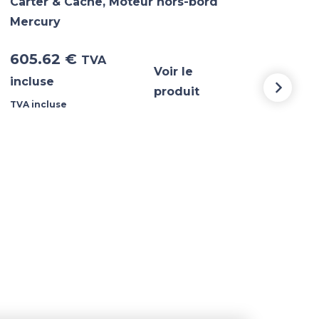
Carter & Cache
,
Moteur hors-bord
Mercury
Cart
605.62
€
195
TVA
Voir le
incluse
incl
produit
TVA incluse
TVA i