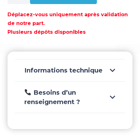
CARTER
PIED'EMBASE
Déplacez-vous uniquement après validation
-
de notre part.
PAF4-
Plusieurs dépôts disponibles
03100000
Informations technique
Besoins d’un
renseignement ?