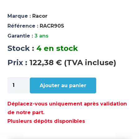
Marque :
Racor
Référence :
RACR90S
Garantie :
3 ans
Stock :
4 en stock
Prix :
122,38 € (TVA incluse)
quantité
Ajouter au panier
de
CARTOUCHE
DE
Déplacez-vous uniquement après validation
RECHANGE
de notre part.
2M
Plusieurs dépôts disponibles
-
RACR90S