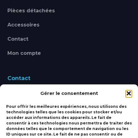
Pièces détachées
Accessoires
Contact
Mon compte
Contact
Gérer le consentement
460 Avenue Alain Le
Leap 83220 LE PRADET
Pour offrir les meilleures expériences, nous utilisons des
technologies telles que les cookies pour stocker et/ou
bbsmarine@bbs-
accéder aux informations des appareils. Le fait de
consentir à ces technologies nous permettra de traiter des
marine.fr
données telles que le comportement de navigation ou les
ID uniques sur ce site. Le fait de ne pas consentir ou de