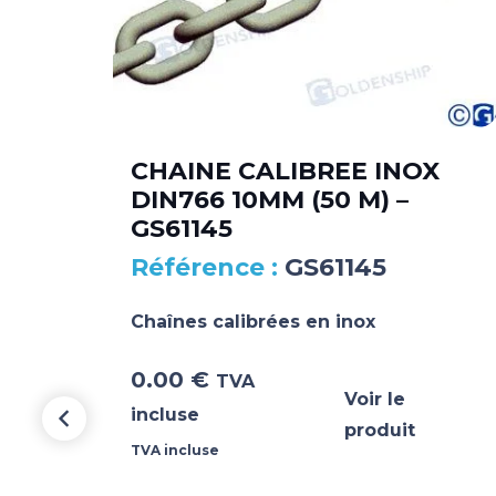
CHAINE CALIBREE INOX
DIN766 10MM (50 M) –
66
GS61145
GS61145
Chaînes calibrées en inox
0.00
€
TVA
Voir le
incluse
produit
TVA incluse