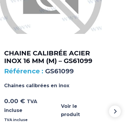
CHAINE CALIBRÉE ACIER
INOX 16 MM (M) – GS61099
CH
GS61099
6MM
Chaînes calibrées en inox
Chaî
0.00
€
816
TVA
Voir le
incluse
incl
produit
TVA incluse
TVA i