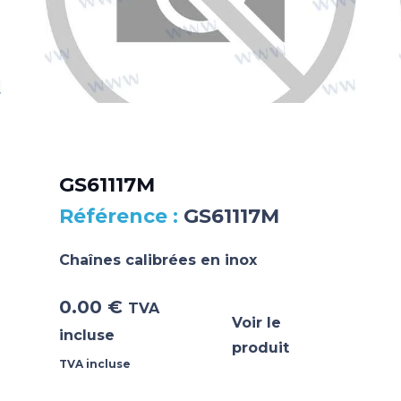
GS61117M
GS61117M
Chaînes calibrées en inox
0.00
€
TVA
Voir le
incluse
produit
TVA incluse