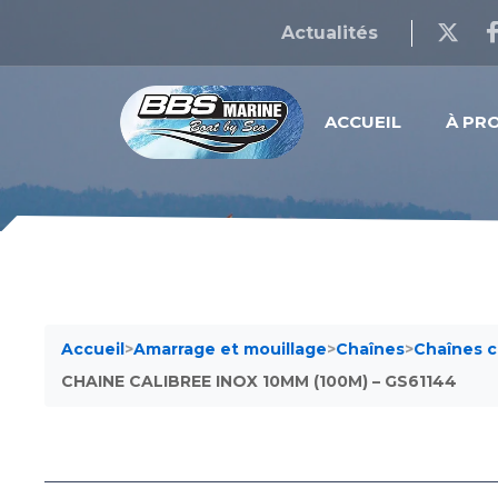
Actualités
ACCUEIL
À PR
Accueil
>
Amarrage et mouillage
>
Chaînes
>
Chaînes c
CHAINE CALIBREE INOX 10MM (100M) – GS61144