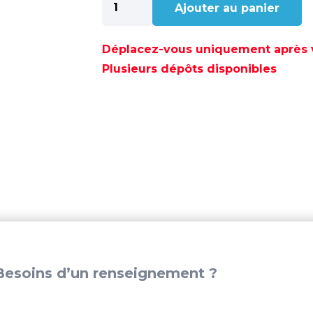
Ajouter au panier
de
CHAINE
CALIBREE
Déplacez-vous uniquement après va
INOX
Plusieurs dépôts disponibles
10MM
(100M)
-
GS61144
esoins d’un renseignement ?