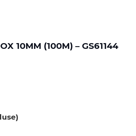
OX 10MM (100M) – GS61144
luse)