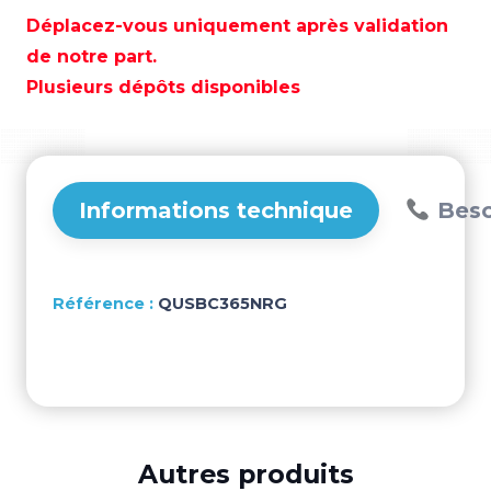
BATTERIE
Déplacez-vous uniquement après validation
15A
de notre part.
24V
Plusieurs dépôts disponibles
–
QUSBC365NRG
Informations technique
Beso
QUSBC365NRG
Autres produits