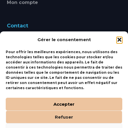
Mon compte
Contact
Gérer le consentement
460 Avenue Alain Le
Leap 83220 LE PRADET
Pour offrir les meilleures expériences, nous utilisons des
technologies telles que les cookies pour stocker et/ou
bbsmarine@bbs-
accéder aux informations des appareils. Le fait de
consentir à ces technologies nous permettra de traiter des
marine.fr
données telles que le comportement de navigation ou les
ID uniques sur ce site. Le fait de ne pas consentir ou de
Fixe:
04 27 50 24 50
retirer son consentement peut avoir un effet négatif sur
certaines caractéristiques et fonctions.
Mobile:
06 69 44 48 83
Accepter
Refuser
(c) BBS Marine –
Orocom
.
Mentions Légales
.
C.G.V