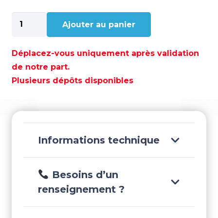
quantité
Ajouter au panier
de
CLAVETTE
D'HELICE
Déplacez-vous uniquement après validation
SUZUKI
de notre part.
-
Plusieurs dépôts disponibles
REC09202-
04002
Informations technique
Besoins d’un
renseignement ?