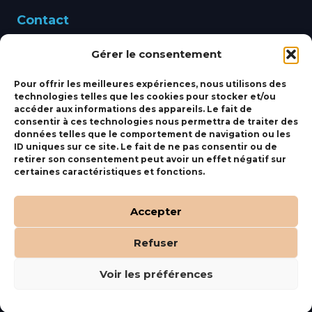
Contact
Gérer le consentement
460 Avenue Alain Le
Leap 83220 LE PRADET
Pour offrir les meilleures expériences, nous utilisons des
technologies telles que les cookies pour stocker et/ou
bbsmarine@bbs-
accéder aux informations des appareils. Le fait de
consentir à ces technologies nous permettra de traiter des
marine.fr
données telles que le comportement de navigation ou les
ID uniques sur ce site. Le fait de ne pas consentir ou de
Fixe:
04 27 50 24 50
retirer son consentement peut avoir un effet négatif sur
certaines caractéristiques et fonctions.
Mobile:
06 69 44 48 83
Accepter
Refuser
(c) BBS Marine –
Orocom
.
Mentions Légales
.
C.G.V
Voir les préférences
Tous droits réservés