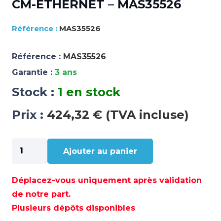
CM-ETHERNET – MAS35526
MAS35526
Référence :
MAS35526
Garantie :
3 ans
Stock :
1 en stock
Prix :
424,32 € (TVA incluse)
quantité
Ajouter au panier
de
CM-
ETHERNET
Déplacez-vous uniquement après validation
–
de notre part.
MAS35526
Plusieurs dépôts disponibles