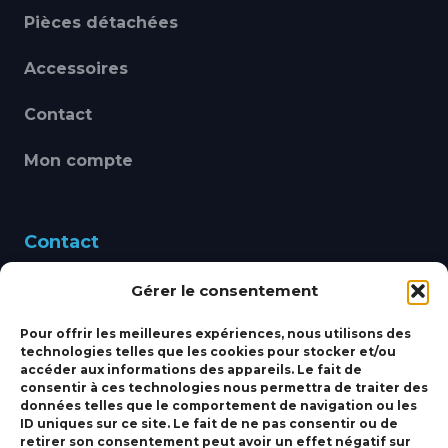
Pièces détachées
Accessoires
Contact
Mon compte
Contact
Gérer le consentement
460 Avenue Alain Le
Leap 83220 LE PRADET
Pour offrir les meilleures expériences, nous utilisons des
technologies telles que les cookies pour stocker et/ou
bbsmarine@bbs-
accéder aux informations des appareils. Le fait de
consentir à ces technologies nous permettra de traiter des
marine.fr
données telles que le comportement de navigation ou les
ID uniques sur ce site. Le fait de ne pas consentir ou de
Fixe:
04 27 50 24 50
retirer son consentement peut avoir un effet négatif sur