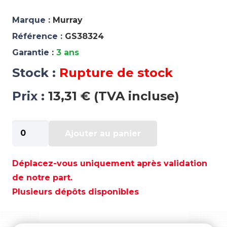
Marque :
Murray
Référence :
GS38324
Garantie :
3 ans
Stock :
Rupture de stock
Prix :
13,31 € (TVA incluse)
quantité
Ajouter au panier
de
COLLIER
INOX
Déplacez-vous uniquement après validation
130-
de notre part.
150
Plusieurs dépôts disponibles
(5)
-
GS38324